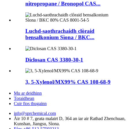
nitropropane / Bronopol CAS...
Luchd-saothrachaidh clòraid
bensalkonium Sìona / BKC...
Diclosan CAS 3380-30-1
3, 5-Xylenol/MX99% CAS 108-68-9
Mu ar deidhinn
Toraidhean
Cuir fios thugainn
info@sprchemical.com
Àir 10 # 7, geata malairt D, 364 an iar air Rathad Zhenchuan,
Kunshan, Jiangsu, Sìona.
Fòn: +86-512-57593213