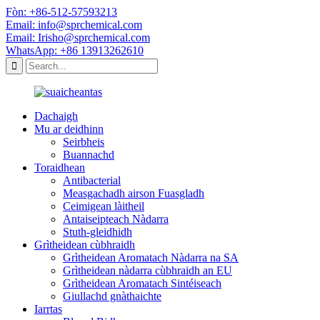
Fòn: +86-512-57593213
Email: info@sprchemical.com
Email: Irisho@sprchemical.com
WhatsApp: +86 13913262610
Dachaigh
Mu ar deidhinn
Seirbheis
Buannachd
Toraidhean
Antibacterial
Measgachadh airson Fuasgladh
Ceimigean làitheil
Antaiseipteach Nàdarra
Stuth-gleidhidh
Grìtheidean cùbhraidh
Grìtheidean Aromatach Nàdarra na SA
Grìtheidean nàdarra cùbhraidh an EU
Grìtheidean Aromatach Sintéiseach
Giullachd gnàthaichte
Iarrtas