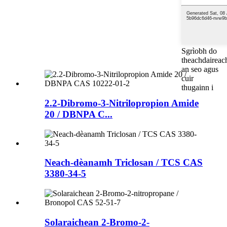
Sgrìobh do
theachdaireac
an seo agus
cuir
thugainn i
2.2-Dibromo-3-Nitrilopropion Amide
20 / DBNPA C...
Neach-dèanamh Triclosan / TCS CAS
3380-34-5
Solaraichean 2-Bromo-2-