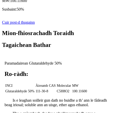
MW:
100.11600
Susbaint:
50%
Cuir post-d thugainn
Mion-fhiosrachadh Toraidh
Tagaichean Bathar
Paramadairean Glutaraldehyde 50%
Ro-ràdh:
INCI
Àireamh CAS
Molecular
MW
Glutaraldehyde 50%
111-30-8
C5H8O2
100.11600
Is e leaghan soilleir gun dath no buidhe a th’ ann le fàileadh
beag iriosal; soluble ann an uisge, ether agus ethanol.