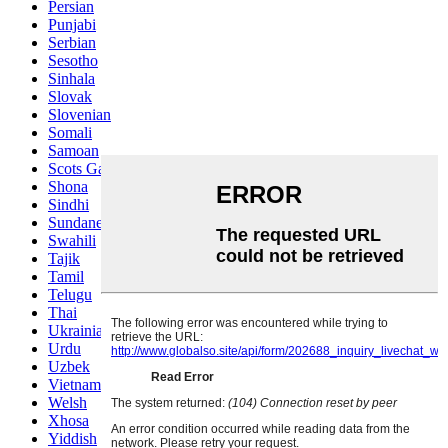
Persian
Punjabi
Serbian
Sesotho
Sinhala
Slovak
Slovenian
Somali
Samoan
Scots Gaelic
Shona
Sindhi
Sundanese
Swahili
Tajik
Tamil
Telugu
Thai
Ukrainian
Urdu
Uzbek
Vietnamese
Welsh
Xhosa
Yiddish