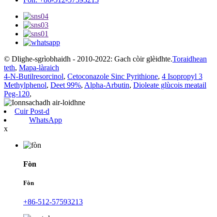
© Dlighe-sgrìobhaidh - 2010-2022: Gach còir glèidhte.
Toraidhean
teth
,
Mapa-làraich
4-N-Butilresorcinol
,
Cetoconazole Sinc Pyrithione
,
4 Isopropyl 3
Methylphenol
,
Deet 99%
,
Alpha-Arbutin
,
Dioleate glùcois meatail
Peg-120
,
Cuir Post-d
WhatsApp
x
Fòn
Fòn
+86-512-57593213