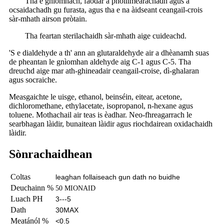
Tha e gnìomhach, faodar a phoilimearachadh agus a
ocsaidachadh gu furasta, agus tha e na àidseant ceangail-crois
sàr-mhath airson pròtain.
Tha feartan sterilachaidh sàr-mhath aige cuideachd.
'S e dialdehyde a th' ann an glutaraldehyde air a dhèanamh suas
de pheantan le gnìomhan aldehyde aig C-1 agus C-5. Tha
dreuchd aige mar ath-ghineadair ceangail-croise, dì-ghalaran
agus socraiche.
Measgaichte le uisge, ethanol, beinséin, eitear, acetone,
dichloromethane, ethylacetate, isopropanol, n-hexane agus
toluene. Mothachail air teas is èadhar. Neo-fhreagarrach le
searbhagan làidir, bunaitean làidir agus riochdairean oxidachaidh
làidir.
Sònrachaidhean
Coltas
leaghan follaiseach gun dath no buidhe
Deuchainn %
50 MIONAID
Luach PH
3---5
Dath
30MAX
Meatánól %
<0.5