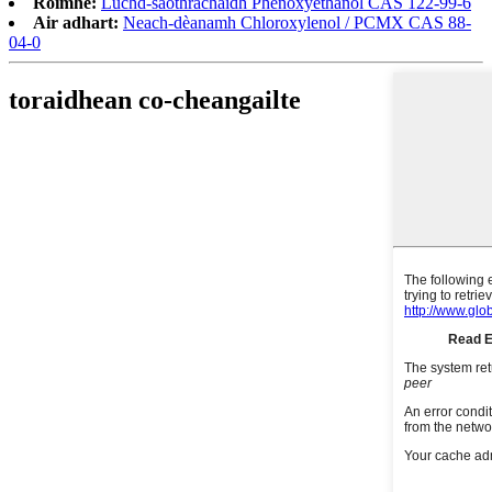
Roimhe:
Luchd-saothrachaidh Phenoxyethanol CAS 122-99-6
Air adhart:
Neach-dèanamh Chloroxylenol / PCMX CAS 88-
04-0
toraidhean co-cheangailte