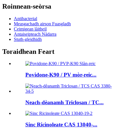
Roinnean-seòrsa
Antibacterial
Measgachadh airson Fuasgladh
Ceimigean làitheil
Antaiseipteach Nàdarra
Stuth-gleidhidh
Toraidhean Feart
Povidone-K90 / PV mòr-reic...
Neach-dèanamh Triclosan / TC...
Sinc Ricinoleate CAS 13040-...