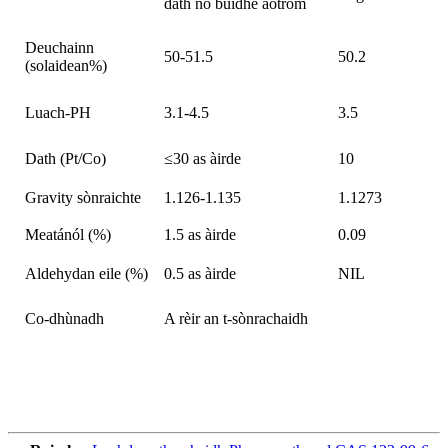
dath no buidhe aotrom
Deuchainn
50-51.5
50.2
(solaidean%)
Luach-PH
3.1-4.5
3.5
Dath (Pt/Co)
≤30 as àirde
10
Gravity sònraichte
1.126-1.135
1.1273
Meatánól (%)
1.5 as àirde
0.09
Aldehydan eile (%)
0.5 as àirde
NIL
Co-dhùnadh
A rèir an t-sònrachaidh