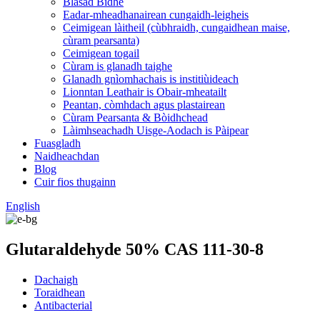
Blasad Bidhe
Eadar-mheadhanairean cungaidh-leigheis
Ceimigean làitheil (cùbhraidh, cungaidhean maise,
cùram pearsanta)
Ceimigean togail
Cùram is glanadh taighe
Glanadh gnìomhachais is institiùideach
Lionntan Leathair is Obair-mheatailt
Peantan, còmhdach agus plastairean
Cùram Pearsanta & Bòidhchead
Làimhseachadh Uisge-Aodach is Pàipear
Fuasgladh
Naidheachdan
Blog
Cuir fios thugainn
English
Glutaraldehyde 50% CAS 111-30-8
Dachaigh
Toraidhean
Antibacterial