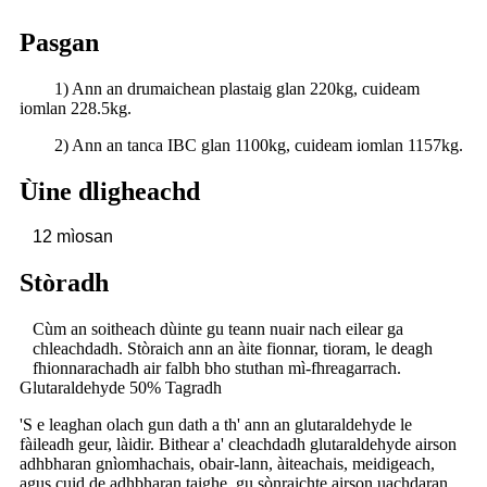
Pasgan
1) Ann an drumaichean plastaig glan 220kg, cuideam
iomlan 228.5kg.
2) Ann an tanca IBC glan 1100kg, cuideam iomlan 1157kg.
Ùine dligheachd
12 mìosan
Stòradh
Cùm an soitheach dùinte gu teann nuair nach eilear ga
chleachdadh. Stòraich ann an àite fionnar, tioram, le deagh
fhionnarachadh air falbh bho stuthan mì-fhreagarrach.
Glutaraldehyde 50% Tagradh
'S e leaghan olach gun dath a th' ann an glutaraldehyde le
fàileadh geur, làidir. Bithear a' cleachdadh glutaraldehyde airson
adhbharan gnìomhachais, obair-lann, àiteachais, meidigeach,
agus cuid de adhbharan taighe, gu sònraichte airson uachdaran