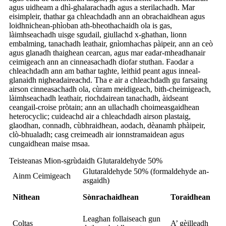
agus uidheam a dhì-ghalarachadh agus a sterilachadh. Mar
eisimpleir, thathar ga chleachdadh ann an obrachaidhean agus
loidhnichean-phìoban ath-bheothachaidh ola is gas,
làimhseachadh uisge sgudail, giullachd x-ghathan, lionn
embalming, tanachadh leathair, gnìomhachas pàipeir, ann an ceò
agus glanadh thaighean cearcan, agus mar eadar-mheadhanair
ceimigeach ann an cinneasachadh diofar stuthan. Faodar a
chleachdadh ann am bathar taghte, leithid peant agus inneal-
glanaidh nigheadaireachd. Tha e air a chleachdadh gu farsaing
airson cinneasachadh ola, cùram meidigeach, bith-cheimigeach,
làimhseachadh leathair, riochdairean tanachadh, àidseant
ceangail-croise pròtain; ann an ullachadh choimeasgaidhean
heterocyclic; cuideachd air a chleachdadh airson plastaig,
glaodhan, connadh, cùbhraidhean, aodach, dèanamh phàipeir,
clò-bhualadh; casg creimeadh air ionnstramaidean agus
cungaidhean maise msaa.
Teisteanas Mion-sgrùdaidh Glutaraldehyde 50%
Glutaraldehyde 50% (formaldehyde an-
Ainm Ceimigeach
asgaidh)
Nithean
Sònrachaidhean
Toraidhean
Leaghan follaiseach gun
Coltas
A’ gèilleadh