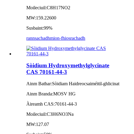
Moileciuil:
C8H17NO2
MW:
159.22600
Susbaint:
99%
rannsachadh
mion-fhiosrachadh
Sòidium Hydroxymethylglycinate
CAS 70161-44-3
Ainm Bathar:
Sòidiam Haidreocsaiméitil-ghlicinat
Ainm Branda:
MOSV HG
Àireamh CAS:
70161-44-3
Moileciuil:
C3H6NO3Na
MW:
127.07