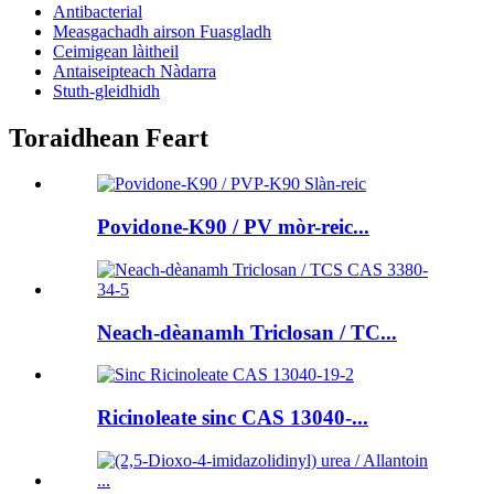
Antibacterial
Measgachadh airson Fuasgladh
Ceimigean làitheil
Antaiseipteach Nàdarra
Stuth-gleidhidh
Toraidhean Feart
Povidone-K90 / PV mòr-reic...
Neach-dèanamh Triclosan / TC...
Ricinoleate sinc CAS 13040-...