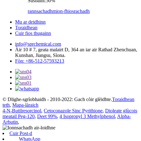
Susbaint:
50%
rannsachadh
mion-fhiosrachadh
Mu ar deidhinn
Toraidhean
Cuir fios thugainn
info@sprchemical.com
Àir 10 # 7, geata malairt D, 364 an iar air Rathad Zhenchuan,
Kunshan, Jiangsu, Sìona.
Fòn: +86-512-57593213
© Dlighe-sgrìobhaidh - 2010-2022: Gach còir glèidhte.
Toraidhean
teth
,
Mapa-làraich
4-N-Butilresorcinol
,
Cetoconazole Sinc Pyrithione
,
Dioleate glùcois
meatail Peg-120
,
Deet 99%
,
4 Isopropyl 3 Methylphenol
,
Alpha-
Arbutin
,
Cuir Post-d
WhatsApp