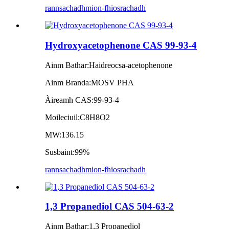
rannsachadh
mion-fhiosrachadh
Hydroxyacetophenone CAS 99-93-4
Ainm Bathar:
Haidreocsa-acetophenone
Ainm Branda:
MOSV PHA
Àireamh CAS:
99-93-4
Moileciuil:
C8H8O2
MW:
136.15
Susbaint:
99%
rannsachadh
mion-fhiosrachadh
1,3 Propanediol CAS 504-63-2
Ainm Bathar:
1,3 Propanediol