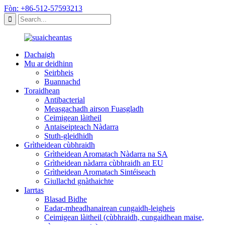
Fòn: +86-512-57593213
Dachaigh
Mu ar deidhinn
Seirbheis
Buannachd
Toraidhean
Antibacterial
Measgachadh airson Fuasgladh
Ceimigean làitheil
Antaiseipteach Nàdarra
Stuth-gleidhidh
Grìtheidean cùbhraidh
Grìtheidean Aromatach Nàdarra na SA
Grìtheidean nàdarra cùbhraidh an EU
Grìtheidean Aromatach Sintéiseach
Giullachd gnàthaichte
Iarrtas
Blasad Bidhe
Eadar-mheadhanairean cungaidh-leigheis
Ceimigean làitheil (cùbhraidh, cungaidhean maise,