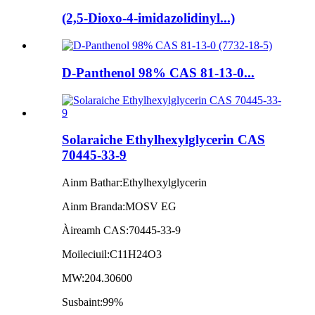
(2,5-Dioxo-4-imidazolidinyl...)
D-Panthenol 98% CAS 81-13-0...
Solaraiche Ethylhexylglycerin CAS
70445-33-9
Ainm Bathar:
Ethylhexylglycerin
Ainm Branda:
MOSV EG
Àireamh CAS:
70445-33-9
Moileciuil:
C11H24O3
MW:
204.30600
Susbaint:
99%