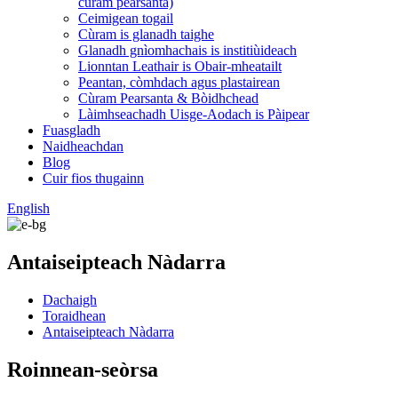
cùram pearsanta)
Ceimigean togail
Cùram is glanadh taighe
Glanadh gnìomhachais is institiùideach
Lionntan Leathair is Obair-mheatailt
Peantan, còmhdach agus plastairean
Cùram Pearsanta & Bòidhchead
Làimhseachadh Uisge-Aodach is Pàipear
Fuasgladh
Naidheachdan
Blog
Cuir fios thugainn
English
Antaiseipteach Nàdarra
Dachaigh
Toraidhean
Antaiseipteach Nàdarra
Roinnean-seòrsa