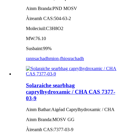
Ainm Branda:
PND MOSV
Àireamh CAS:
504-63-2
Moileciuil:
C3H8O2
MW:
76.10
Susbaint:
99%
rannsachadh
mion-fhiosrachadh
Solaraiche searbhag
caprylhydroxamic / CHA CAS 7377-
03-9
Ainm Bathar:
Aigéad Caprylhydroxamic / CHA
Ainm Branda:
MOSV GG
Àireamh CAS:
7377-03-9