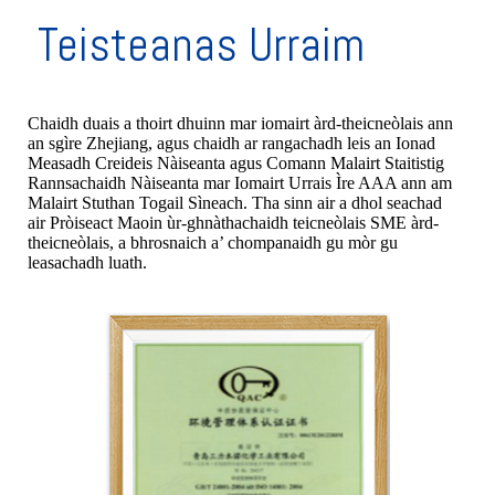
Teisteanas Urraim
Chaidh duais a thoirt dhuinn mar iomairt àrd-theicneòlais ann
an sgìre Zhejiang, agus chaidh ar rangachadh leis an Ionad
Measadh Creideis Nàiseanta agus Comann Malairt Staitistig
Rannsachaidh Nàiseanta mar Iomairt Urrais Ìre AAA ann am
Malairt Stuthan Togail Sìneach. Tha sinn air a dhol seachad
air Pròiseact Maoin ùr-ghnàthachaidh teicneòlais SME àrd-
theicneòlais, a bhrosnaich a’ chompanaidh gu mòr gu
leasachadh luath.