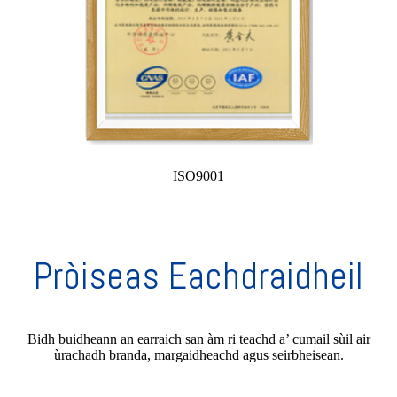
ISO9001
Pròiseas Eachdraidheil
Bidh buidheann an earraich san àm ri teachd a’ cumail sùil air
ùrachadh branda, margaidheachd agus seirbheisean.