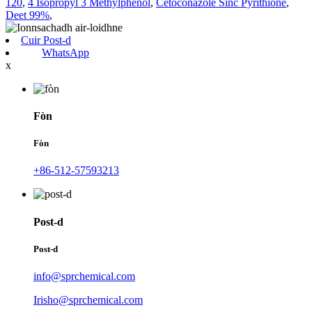
120
,
4 Isopropyl 3 Methylphenol
,
Cetoconazole Sinc Pyrithione
,
Deet 99%
,
Cuir Post-d
WhatsApp
x
Fòn
Fòn
+86-512-57593213
Post-d
Post-d
info@sprchemical.com
Irisho@sprchemical.com