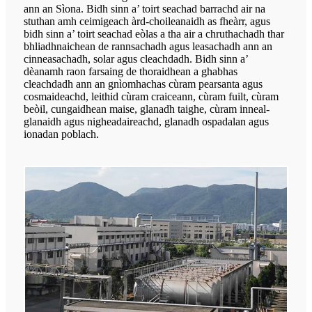
ann an Sìona. Bidh sinn a’ toirt seachad barrachd air na
stuthan amh ceimigeach àrd-choileanaidh as fheàrr, agus
bidh sinn a’ toirt seachad eòlas a tha air a chruthachadh thar
bhliadhnaichean de rannsachadh agus leasachadh ann an
cinneasachadh, solar agus cleachdadh. Bidh sinn a’
dèanamh raon farsaing de thoraidhean a ghabhas
cleachdadh ann an gnìomhachas cùram pearsanta agus
cosmaideachd, leithid cùram craiceann, cùram fuilt, cùram
beòil, cungaidhean maise, glanadh taighe, cùram inneal-
glanaidh agus nigheadaireachd, glanadh ospadalan agus
ionadan poblach.