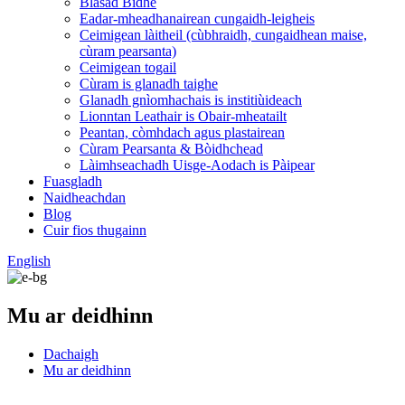
Blasad Bidhe
Eadar-mheadhanairean cungaidh-leigheis
Ceimigean làitheil (cùbhraidh, cungaidhean maise,
cùram pearsanta)
Ceimigean togail
Cùram is glanadh taighe
Glanadh gnìomhachais is institiùideach
Lionntan Leathair is Obair-mheatailt
Peantan, còmhdach agus plastairean
Cùram Pearsanta & Bòidhchead
Làimhseachadh Uisge-Aodach is Pàipear
Fuasgladh
Naidheachdan
Blog
Cuir fios thugainn
English
Mu ar deidhinn
Dachaigh
Mu ar deidhinn