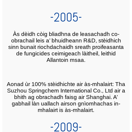
-2005-
Às dèidh còig bliadhna de leasachadh co-
obrachail leis a’ bhuidheann R&D, stèidhich
sinn bunait riochdachaidh sreath proifeasanta
de fungicides ceimigeach làitheil, leithid
Allantoin msaa.
Aonad ùr 100% stèidhichte air às-mhalairt: Tha
Suzhou Springchem International Co., Ltd air a
bhith ag obrachadh faisg air Shanghai. A’
gabhail làn uallach airson gnìomhachas in-
mhalairt is às-mhalairt.
-2009-