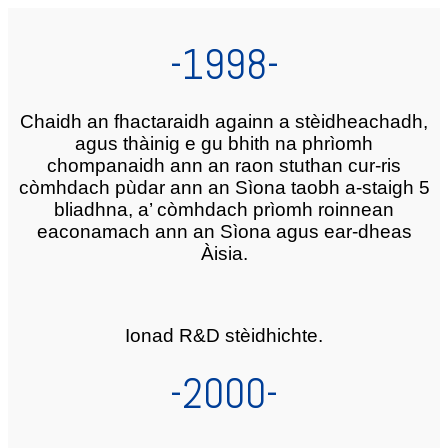
-1998-
Chaidh an fhactaraidh againn a stèidheachadh,
agus thàinig e gu bhith na phrìomh
chompanaidh ann an raon stuthan cur-ris
còmhdach pùdar ann an Sìona taobh a-staigh 5
bliadhna, a’ còmhdach prìomh roinnean
eaconamach ann an Sìona agus ear-dheas
Àisia.
Ionad R&D stèidhichte.
-2000-