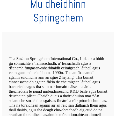
Mu dheidhinn
Springchem
Tha Suzhou Springchem International Co., Ltd. air a bhith
gu sònraichte a’ rannsachadh, a’ leasachadh agus a’
dèanamh fungasan-mharbhaidh ceimigeach làitheil agus
ceimigean mìn eile bho na 1990n. Tha an fhactaraidh
againn suidhichte ann an sgìre Zhejiang. Tha bunait
cinneasachaidh againn fhèin de cheimigean làitheil agus
bactericide agus tha sinn nar iomairt nàiseanta àrd-
theicneòlais le ionad innleadaireachd R&D baile agus bunait
deuchainn pìleat. Chaidh duais a thoirt dhuinn mar “An
solaraiche smachd cosgais as fheàrr” a rèir prìomh chunntas.
Tha na toraidhean againn air an reic san dùthaich fhèin agus
thall thairis, agus tha deagh cho-obrachadh aig cuid de na
sreathan thoraidhean againn le mòran iomairtean ainmeil