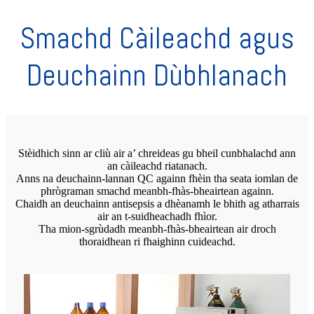
Smachd Càileachd agus
Deuchainn Dùbhlanach
Stèidhich sinn ar cliù air a’ chreideas gu bheil cunbhalachd ann
an càileachd riatanach.
Anns na deuchainn-lannan QC againn fhèin tha seata iomlan de
phrògraman smachd meanbh-fhàs-bheairtean againn.
Chaidh an deuchainn antisepsis a dhèanamh le bhith ag atharrais
air an t-suidheachadh fhìor.
Tha mion-sgrùdadh meanbh-fhàs-bheairtean air droch
thoraidhean ri fhaighinn cuideachd.