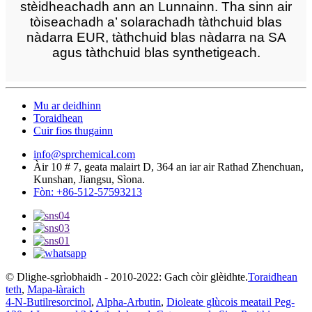
stèidheachadh ann an Lunnainn. Tha sinn air
tòiseachadh a’ solarachadh tàthchuid blas
nàdarra EUR, tàthchuid blas nàdarra na SA
agus tàthchuid blas synthetigeach.
Mu ar deidhinn
Toraidhean
Cuir fios thugainn
info@sprchemical.com
Àir 10 # 7, geata malairt D, 364 an iar air Rathad Zhenchuan,
Kunshan, Jiangsu, Sìona.
Fòn: +86-512-57593213
© Dlighe-sgrìobhaidh - 2010-2022: Gach còir glèidhte.
Toraidhean
teth
,
Mapa-làraich
4-N-Butilresorcinol
,
Alpha-Arbutin
,
Dioleate glùcois meatail Peg-