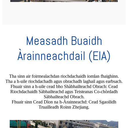
Measadh Buaidh
Àrainneachdail (EIA)
Tha sinn air foirmealachdan riochdachaidh iomlan fhaighinn.
Tha a h-uile riochdachadh agus obrachadh laghail agus earbsach.
Fhuair sinn a h-uile cead bho Shàbhailteachd Obrach: Cead
Riochdachaidh Sàbhailteachd agus Teisteanas Co-chòrdadh
Sàbhailteachd Obrach.
Fhuair sinn Cead Dìon na h-Àrainneachd: Cead Sgaoilidh
Truailleadh Roinn Zhejiang.