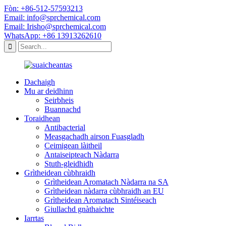
Fòn: +86-512-57593213
Email: info@sprchemical.com
Email: Irisho@sprchemical.com
WhatsApp: +86 13913262610
Dachaigh
Mu ar deidhinn
Seirbheis
Buannachd
Toraidhean
Antibacterial
Measgachadh airson Fuasgladh
Ceimigean làitheil
Antaiseipteach Nàdarra
Stuth-gleidhidh
Grìtheidean cùbhraidh
Grìtheidean Aromatach Nàdarra na SA
Grìtheidean nàdarra cùbhraidh an EU
Grìtheidean Aromatach Sintéiseach
Giullachd gnàthaichte
Iarrtas